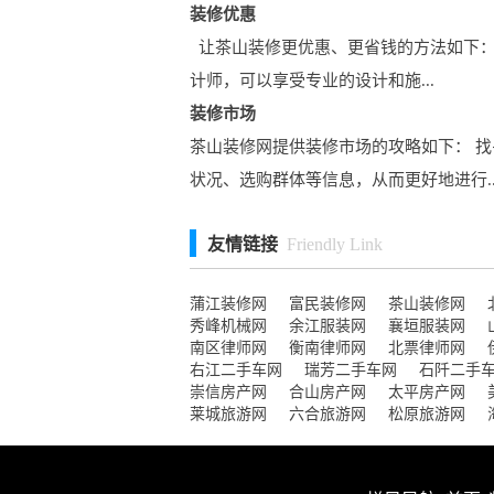
装修优惠
让茶山装修更优惠、更省钱的方法如下：
计师，可以享受专业的设计和施...
装修市场
茶山装修网提供装修市场的攻略如下： 
状况、选购群体等信息，从而更好地进行..
友情链接
Friendly Link
蒲江装修网
富民装修网
茶山装修网
秀峰机械网
余江服装网
襄垣服装网
南区律师网
衡南律师网
北票律师网
右江二手车网
瑞芳二手车网
石阡二手
崇信房产网
合山房产网
太平房产网
莱城旅游网
六合旅游网
松原旅游网