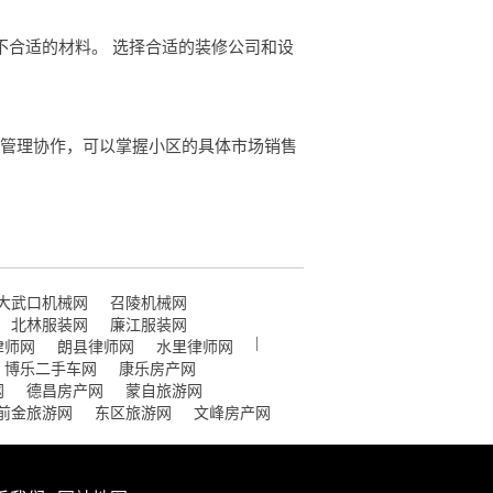
不合适的材料。 选择合适的装修公司和设
业管理协作，可以掌握小区的具体市场销售
大武口机械网
召陵机械网
北林服装网
廉江服装网
|
律师网
朗县律师网
水里律师网
博乐二手车网
康乐房产网
网
德昌房产网
蒙自旅游网
前金旅游网
东区旅游网
文峰房产网