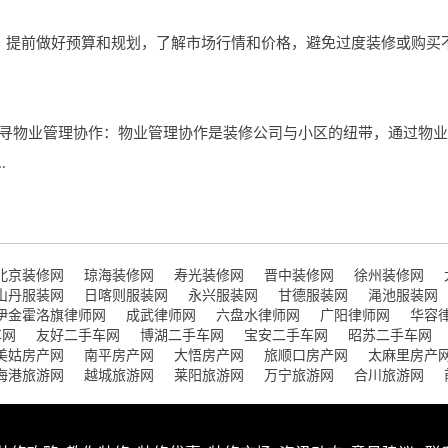
 提前做好预算和规划，了解市场行情和价格，避免过度装修或购买
找寻物业管理协作：物业管理协作是装修公司与小区的纽带，通过物
.
北京装修网
琼海装修网
寿光装修网
晋中装修网
徐州装修网
山丹服装网
日喀则服装网
永兴服装网
甘德服装网
渑池服装网
伊金霍洛旗律师网
成武律师网
六盘水律师网
广阳律师网
华容
车网
友好二手车网
博湖二手车网
宝安二手车网
昭苏二手车网
美姑房产网
南平房产网
大悟房产网
旅顺口房产网
太麻里房产
海港旅游网
越城旅游网
莱阳旅游网
万宁旅游网
合川旅游网